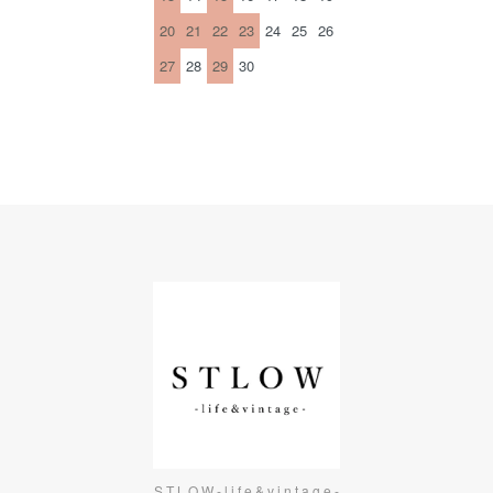
20
21
22
23
24
25
26
27
28
29
30
S T L O W - l i f e & v i n t a g e -