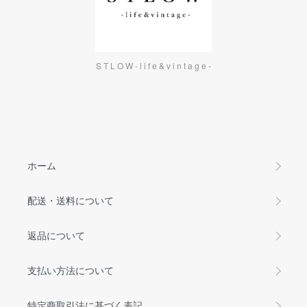
S T L O W - l i f e & v i n t a g e -
ホーム
配送・送料について
返品について
支払い方法について
特定商取引法に基づく表記