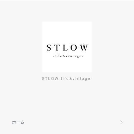
S T L O W - l i f e & v i n t a g e -
ホーム