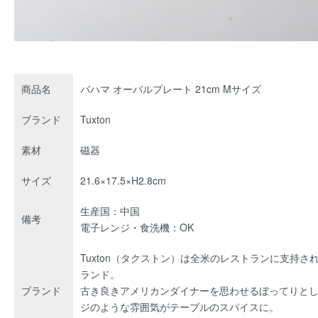
商品名
バハマ オーバルプレート 21cm Mサイズ
ブランド
Tuxton
素材
磁器
サイズ
21.6×17.5×H2.8cm
生産国：中国
備考
電子レンジ・食洗機：OK
Tuxton（タクストン）は全米のレストランに支持
ランド。
ブランド
古き良きアメリカンダイナーを思わせるぼってりと
ジのような雰囲気がテーブルのスパイスに。