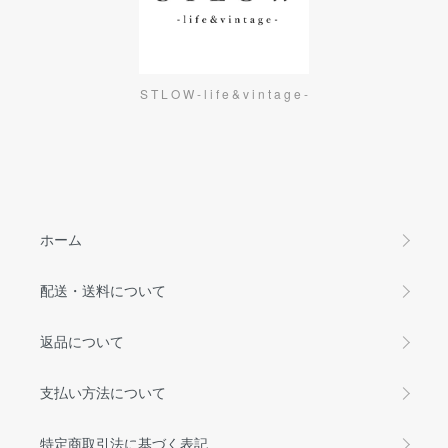
S T L O W - l i f e & v i n t a g e -
ホーム
配送・送料について
返品について
支払い方法について
特定商取引法に基づく表記