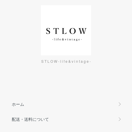
S T L O W - l i f e & v i n t a g e -
ホーム
配送・送料について