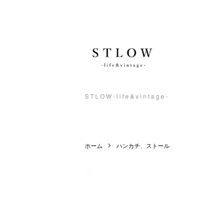
S T L O W - l i f e & v i n t a g e -
ホーム
ハンカチ、ストール