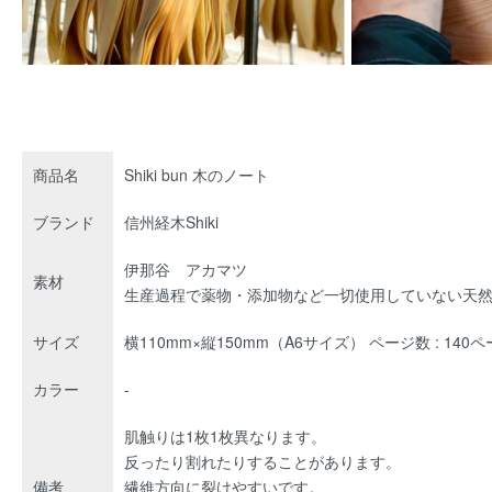
商品名
Shiki bun 木のノート
ブランド
信州経木Shiki
伊那谷 アカマツ
素材
生産過程で薬物・添加物など一切使用していない天
サイズ
横110mm×縦150mm（A6サイズ） ページ数 : 140
カラー
-
肌触りは1枚1枚異なります。
反ったり割れたりすることがあります。
備考
繊維方向に裂けやすいです。