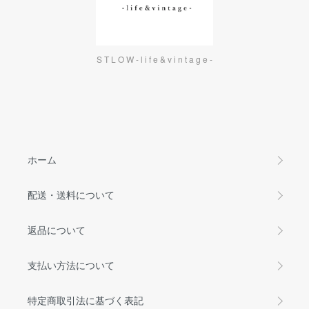
S T L O W - l i f e & v i n t a g e -
ホーム
配送・送料について
返品について
支払い方法について
特定商取引法に基づく表記