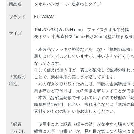
商品名
タオルハンガー 小 -通常ねじタイプ-
ブランド
FUTAGAMI
194×37×38 (W×D×H mm) フェイスタオル半分幅
サイズ
長ネジ：寸法/直径/2.4mm×長さ20mm(壁に埋まる深
・本製品はメッキや塗装などをしない『無垢の真鍮
最初はピカピカとしていますが、使い込んで行くう
なってきます。
そして使えば使うほど、表面が酸化して独特の味わ
「真鍮の
ことで、素材本来の美しさが増してきます。
特性」
・元の輝きを取り戻すためには、市販の金属研磨剤
磨き布などで磨けば、元の輝きを取り戻すことがで
・本製品は砂型鋳物で作られていますので砂型の『
鋳肌独特の砂目、色合い、擦れ具合などは『無垢の
素材そのものの味わいをお楽しみください。
「緑青
・使用中まれに緑青（緑色の錆）が発生する場合が
（ろくし
緑青は無害・無毒ですが、見た目が気になる場合は 