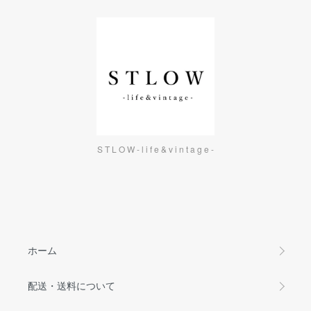
S T L O W - l i f e & v i n t a g e -
ホーム
配送・送料について