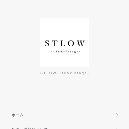
S T L O W - l i f e & v i n t a g e -
ホーム