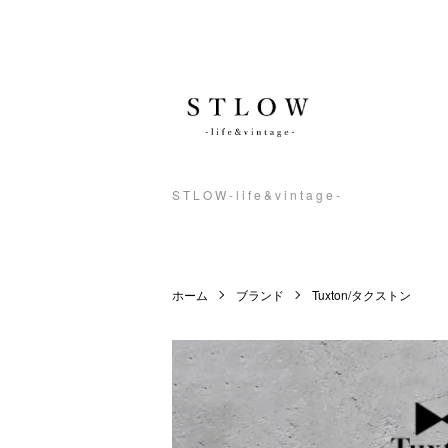
S T L O W - l i f e & v i n t a g e -
ホーム
ブランド
Tuxton/タクストン