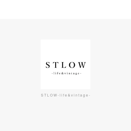
S T L O W - l i f e & v i n t a g e -