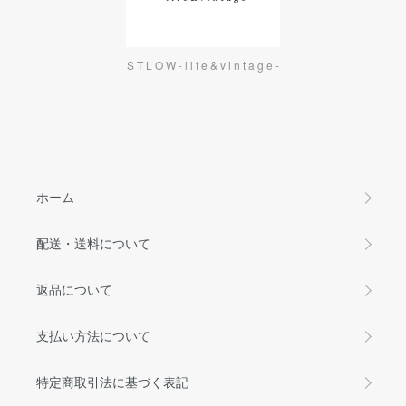
S T L O W - l i f e & v i n t a g e -
ホーム
配送・送料について
返品について
支払い方法について
特定商取引法に基づく表記