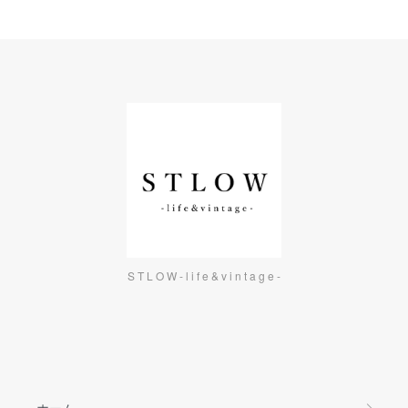
S T L O W - l i f e & v i n t a g e -